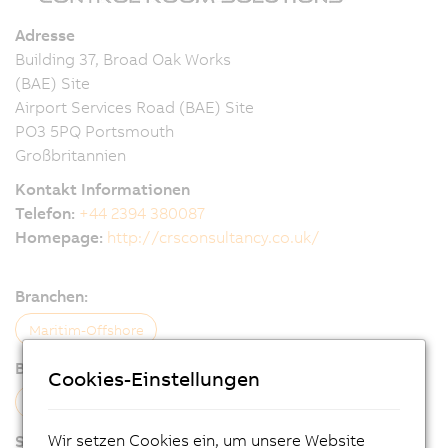
Adresse
Building 37, Broad Oak Works
(BAE) Site
Airport Services Road (BAE) Site
PO3 5PQ Portsmouth
Großbritannien
Kontakt Informationen
Telefon:
+44 2394 380087
Homepage:
http://crsconsultancy.co.uk/
Branchen:
Maritim-Offshore
B&R Expertisen:
Cookies-Einstellungen
Visualisierungstechnologie
Steuerungstechnologie
Wir setzen Cookies ein, um unsere Website
Services: