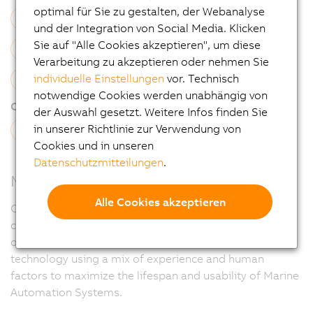
optimal für Sie zu gestalten, der Webanalyse
Schaltschrankbau
Softwareentwicklung
und der Integration von Social Media. Klicken
Sie auf "Alle Cookies akzeptieren", um diese
Simulation
Installation
Inbetriebnahme
Verarbeitung zu akzeptieren oder nehmen Sie
individuelle Einstellungen
vor. Technisch
Service Vor Ort
notwendige Cookies werden unabhängig von
Channel type:
der Auswahl gesetzt. Weitere Infos finden Sie
in unserer Richtlinie zur Verwendung von
System Integrator
Cookies und in unseren
Datenschutzmitteilungen
.
Mission Statement
Alle Cookies akzeptieren
CRS aim to improve the opportunities available to our
clients, on new and existing systems, for the extraction
of greater levels of digital information and display
technology using a mix of experience and human
factors to maximize the lifespan and usability of Marine
Automation Systems.