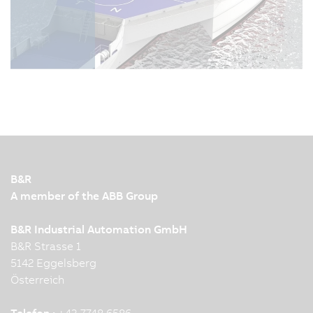
B&R
A member of the ABB Group
B&R Industrial Automation GmbH
B&R Strasse 1
5142 Eggelsberg
Österreich
Telefon :
+43 7748 6586