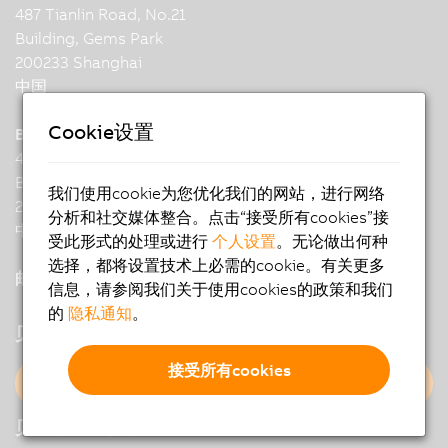
487 Tianlin Road, No.21
Building, Gems Park
200233 Shanghai
中国
Cookie设置
B&R Industrial Automation (China) Co., Ltd.
487 Tianlin Road, No.21
Building, Gems Park
我们使用cookie为您优化我们的网站，进行网络
200233 Shanghai
分析和社交媒体整合。点击“接受所有cookies”接
中国
受此形式的处理或进行
个人设置
。无论做出何种
选择，都将设置技术上必需的cookie。有关更多
邮件 :
office.br
@
cn.abb.com
信息，请参阅我们关于使用cookies的政策和我们
的
隐私通知
。
贝加莱中国渠道专区
接受所有cookies
点击进入
贝加莱客户服务中心