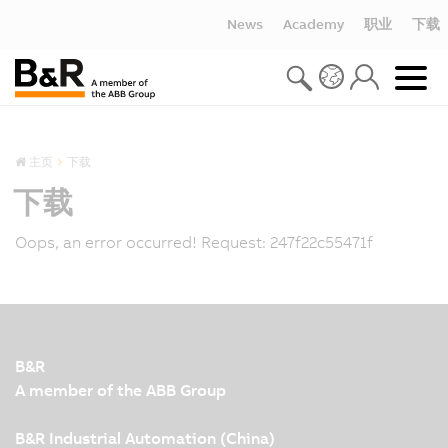
News
Academy
职业
下载
主页
下载
下载
Oops, an error occurred! Request: 247f22c55471f
B&R
A member of the ABB Group
B&R Industrial Automation (China)