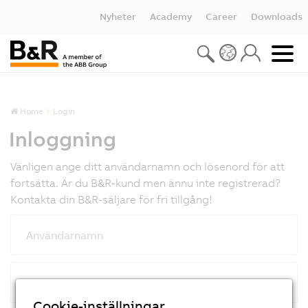
Nyheter
Academy
Career
Downloads
Home
Login
Inloggning
Vänligen ange ditt användarnamn och lösenord för att
fortsätta. Är du B&R-kund men ännu inte registrerad?
Kontakta din B&R-säljare för fri tillgång!
Användarnamn
Lösenord
Cookie-inställningar