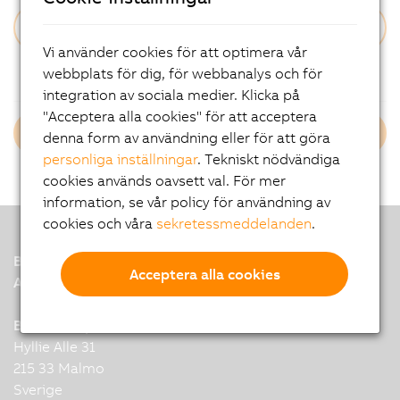
Vi använder cookies för att optimera vår
Glömt ditt lösenord?
webbplats för dig, för webbanalys och för
integration av sociala medier. Klicka på
"Acceptera alla cookies" för att acceptera
Login B&R Employees
denna form av användning eller för att göra
personliga inställningar
. Tekniskt nödvändiga
cookies används oavsett val. För mer
information, se vår policy för användning av
cookies och våra
sekretessmeddelanden
.
B&R
Acceptera alla cookies
A member of the ABB Group
B&R Headquarters: Malmö
Hyllie Alle 31
215 33 Malmo
Sverige