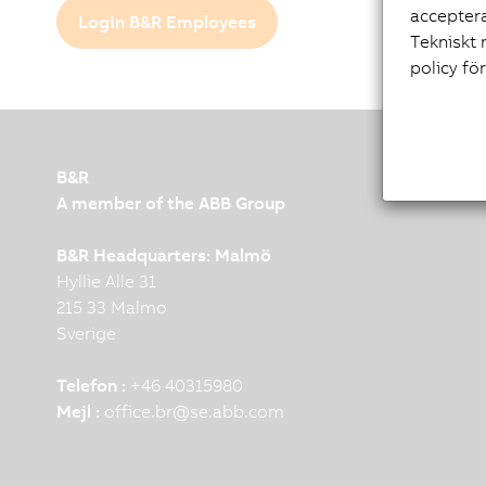
acceptera
Login B&R Employees
Tekniskt 
policy fö
B&R
A member of the ABB Group
B&R Headquarters: Malmö
Hyllie Alle 31
215 33 Malmo
Sverige
Telefon :
+46 40315980
Mejl :
office.br
@
se.abb.com