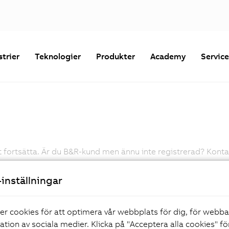
strier
Teknologier
Produkter
Academy
Servic
fortsätta. Är du B&R-kund men ännu inte registrerad? Kontakta
Lösenord
inställningar
Glömt ditt lösenord?
er cookies för att optimera vår webbplats för dig, för webb
ration av sociala medier. Klicka på "Acceptera alla cookies" fö