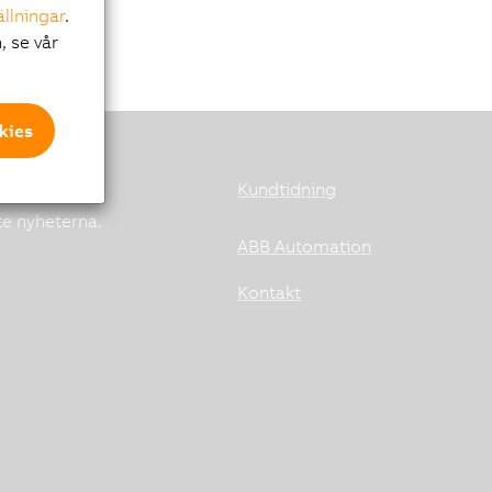
ällningar
.
, se vår
kies
Kundtidning
te nyheterna.
ABB Automation
Kontakt