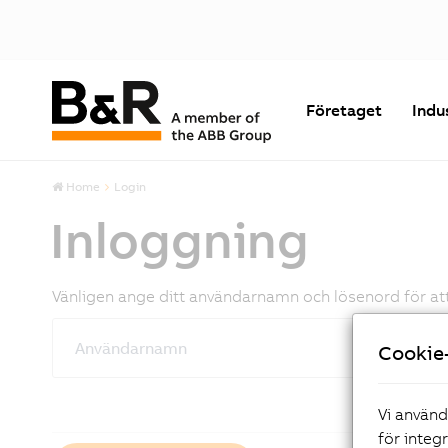
Företaget
Indu
Home
Login
Inloggning
Vänligen ange ditt användarnamn och lösenord för att 
Användarnamn
Cookie-
Vi använd
för integ