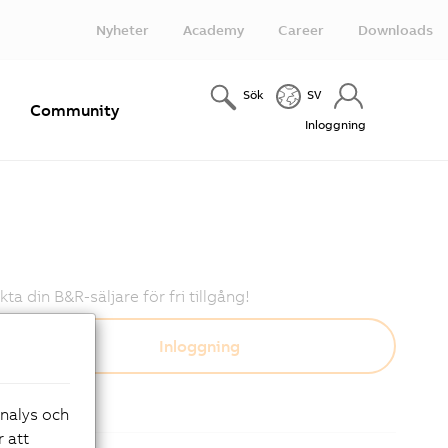
Nyheter
Academy
Career
Downloads
Sök
SV
e
Community
Inloggning
 din B&R-säljare för fri tillgång!
analys och
r att