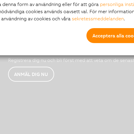
 denna form av användning eller för att göra
personliga inst
nödvändiga cookies används oavsett val. För mer information
r användning av cookies och våra
sekretessmeddelanden
.
Acceptera alla coo
B&R nyhetsmejl
Registrera dig nu och bli först med att veta om de senas
ANMÄL DIG NU