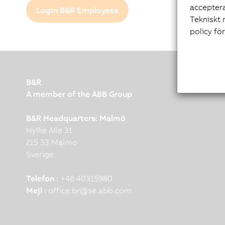
acceptera
Login B&R Employees
Tekniskt 
policy fö
B&R
A member of the ABB Group
B&R Headquarters: Malmö
Hyllie Alle 31
215 33 Malmo
Sverige
Telefon :
+46 40315980
Mejl :
office.br
@
se.abb.com