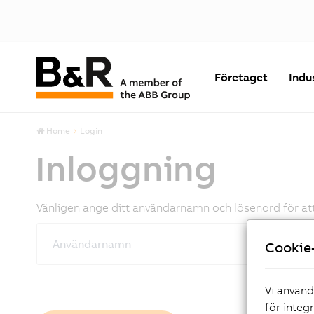
Företaget
Indu
Home
Login
Inloggning
Vänligen ange ditt användarnamn och lösenord för att 
Användarnamn
Cookie-
Vi använd
för integ