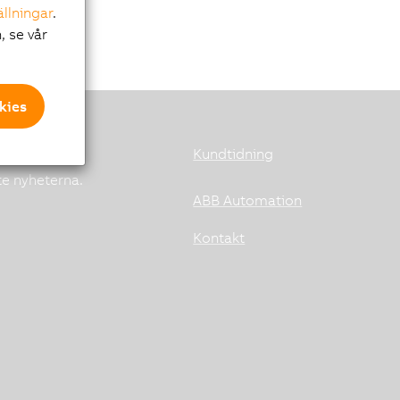
ällningar
.
, se vår
kies
Kundtidning
te nyheterna.
ABB Automation
Kontakt