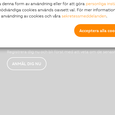
 denna form av användning eller för att göra
personliga inst
nödvändiga cookies används oavsett val. För mer information
r användning av cookies och våra
sekretessmeddelanden
.
Acceptera alla coo
B&R nyhetsmejl
Registrera dig nu och bli först med att veta om de senas
ANMÄL DIG NU