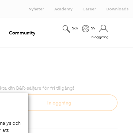
Nyheter
Academy
Career
Downloads
Sök
SV
e
Community
Inloggning
 din B&R-säljare för fri tillgång!
analys och
r att