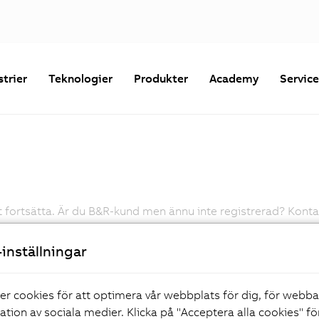
strier
Teknologier
Produkter
Academy
Servic
fortsätta. Är du B&R-kund men ännu inte registrerad? Kontakta
Lösenord
inställningar
Glömt ditt lösenord?
er cookies för att optimera vår webbplats för dig, för webb
ration av sociala medier. Klicka på "Acceptera alla cookies" fö