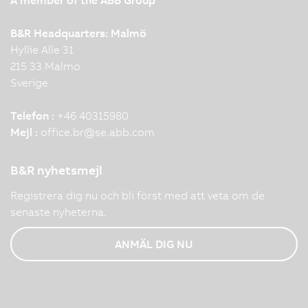
A member of the ABB Group
B&R Headquarters: Malmö
Hyllie Alle 31
215 33 Malmo
Sverige
Telefon :
+46 40315980
Mejl :
office.br
@
se.abb.com
B&R nyhetsmejl
Registrera dig nu och bli först med att veta om de
senaste nyheterna.
ANMÄL DIG NU