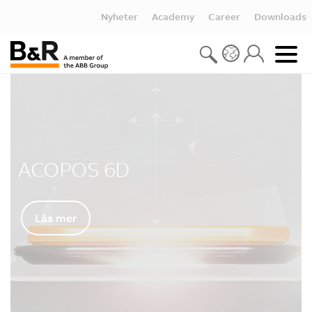
Nyheter
Academy
Career
Downloads
ACOPOS 6D
Läs mer