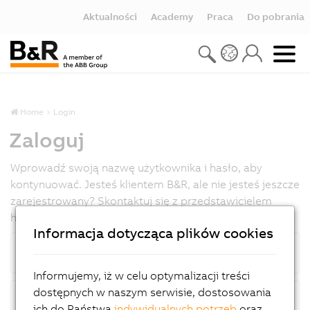
Aktualności
Academy
Praca
Do pobrania
Home
Login
Zaloguj
Wprowadź swoją nazwę użytkownika i hasło, aby
kontynuować. Jesteś klientem B&R, ale nie jesteś jeszcze
zarejestrowany? Skontaktuj się z przedstawicielem
handlowym B&R, aby uzyskać bezpłatny dostęp!
Informacja dotycząca plików cookies
Nazwa użytkownika
Informujemy, iż w celu optymalizacji treści
dostępnych w naszym serwisie, dostosowania
Hasło
ich do Państwa
indywidualnych potrzeb
oraz