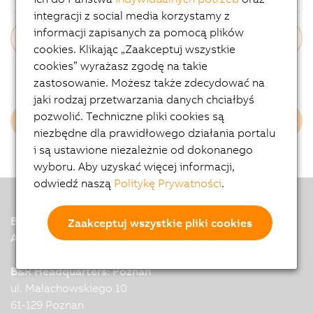
integracji z social media korzystamy z
informacji zapisanych za pomocą plików
cookies. Klikając „Zaakceptuj wszystkie
cookies” wyrażasz zgodę na takie
Zapomniałeś hasła?
zastosowanie. Możesz także zdecydować na
jaki rodzaj przetwarzania danych chciałbyś
pozwolić. Techniczne pliki cookies są
Login B&R Employees
niezbędne dla prawidłowego działania portalu
i są ustawione niezależnie od dokonanego
wyboru. Aby uzyskać więcej informacji,
odwiedź naszą
Politykę Prywatności
.
B&R
Zaakceptuj wszystkie pliki cookies
A member of the ABB Group
B&R Headquarters: Poznań
ul. Malachowskiego 10
61-129 Poznan