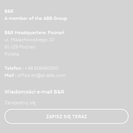
B&R
A member of the ABB Group
B&R Headquarters: Poznań
ul. Malachowskiego 10
61-129 Poznan
Polska
Telefon :
+48 618460500
Mail :
office.br
@
pl.abb.com
Wiadomości e-mail B&R
Zarejestruj się
ZAPISZ SIĘ TERAZ