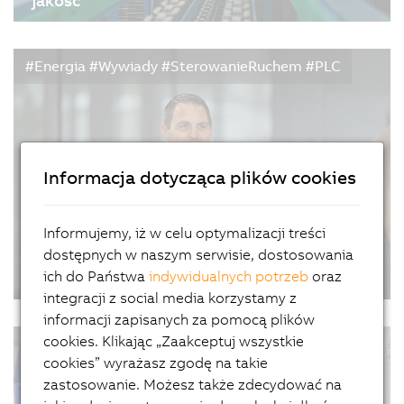
jakość
27/11/2024
| 6m
Spawanie to jeden z głównych procesów
#Energia #Wywiady #SterowanieRuchem #PLC
produkcyjnych wykorzystywany w wielu branżach
zajmujących się pracą z elementami metalowymi.
Pozwala na ich łączenie w trwały i wytrzymały
sposób. Zanim przejdziemy do samego procesu
spawania należy się do niego…
Informacja dotycząca plików cookies
Informujemy, iż w celu optymalizacji treści
dostępnych w naszym serwisie, dostosowania
ich do Państwa
indywidualnych potrzeb
oraz
"Twenty years and still going strong"
integracji z social media korzystamy z
24/10/2024
| 3m
informacji zapisanych za pomocą plików
The X20 System from B&R has been available on
cookies. Klikając „Zaakceptuj wszystkie
#PrzemysłPoligraficzny #SuccessStories
the market for twenty years. What would normally
cookies” wyrażasz zgodę na takie
#SterowanieRuchem
mean the end of the lifecycle for many products
zastosowanie. Możesz także zdecydować na
does not apply here because the system has been