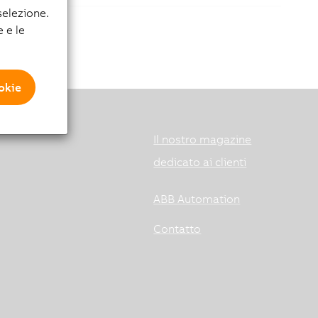
elezione.
e e le
ookie
Il nostro magazine
dedicato ai clienti
ABB Automation
Contatto