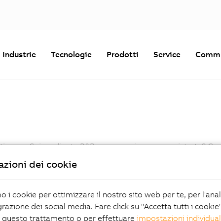
Industrie
Tecnologie
Prodotti
Service
Commu
ntinuare. Sei un cliente B&R ma non sei ancora registrato? Co
zioni dei cookie
Password
mo i cookie per ottimizzare il nostro sito web per te, per l'ana
grazione dei social media. Fare click su "Accetta tutti i cookie
Hai dimenticato la password?
 questo trattamento o per effettuare
impostazioni individual