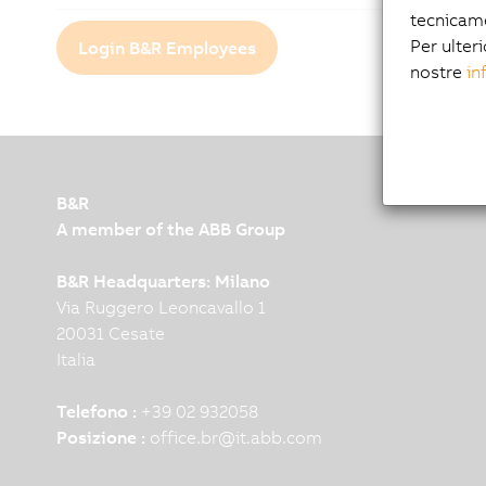
tecnicam
Per ulteri
Login B&R Employees
nostre
in
B&R
A member of the ABB Group
B&R Headquarters: Milano
Via Ruggero Leoncavallo 1
20031 Cesate
Italia
Telefono :
+39 02 932058
Posizione :
office.br
@
it.abb.com