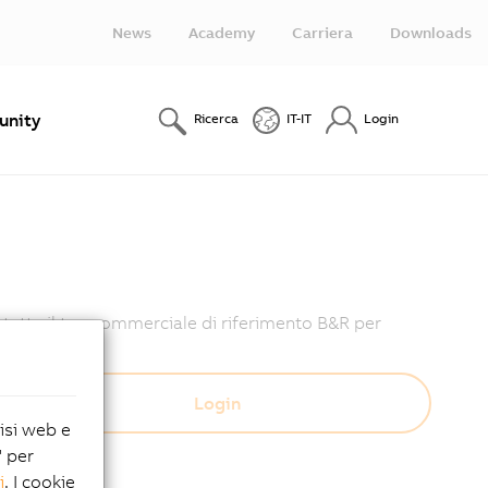
News
Academy
Carriera
Downloads
nity
Ricerca
IT-IT
Login
ntatta il tuo commerciale di riferimento B&R per
lisi web e
" per
i
. I cookie