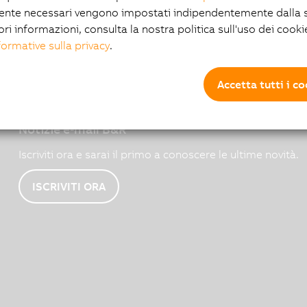
ente necessari vengono impostati indipendentemente dalla s
ori informazioni, consulta la nostra politica sull'uso dei cooki
formative sulla privacy
.
Accetta tutti i c
Notizie e-mail B&R
Iscriviti ora e sarai il primo a conoscere le ultime novità.
ISCRIVITI ORA