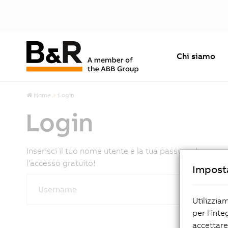
Chi siamo
Home
Login
Login
Inserisci il tuo nome utente e la tua password per co
l'accesso gratuito!
Imposta
Username
Utilizzia
per l'inte
accettare