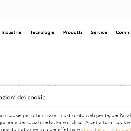
Industrie
Tecnologie
Prodotti
Service
Commu
ntinuare. Sei un cliente B&R ma non sei ancora registrato? Co
zioni dei cookie
Password
mo i cookie per ottimizzare il nostro sito web per te, per l'ana
grazione dei social media. Fare click su "Accetta tutti i cookie
Hai dimenticato la password?
 questo trattamento o per effettuare
impostazioni individual