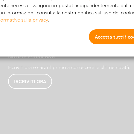
ente necessari vengono impostati indipendentemente dalla s
ori informazioni, consulta la nostra politica sull'uso dei cooki
formative sulla privacy
.
Accetta tutti i c
Notizie e-mail B&R
Iscriviti ora e sarai il primo a conoscere le ultime novità.
ISCRIVITI ORA