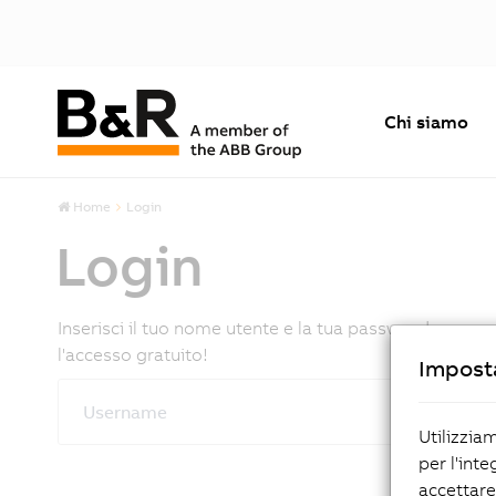
Chi siamo
Home
Login
Login
Inserisci il tuo nome utente e la tua password per co
l'accesso gratuito!
Imposta
Username
Utilizzia
per l'inte
accettare