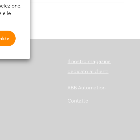
elezione.
e e le
ookie
Il nostro magazine
dedicato ai clienti
ABB Automation
Contatto