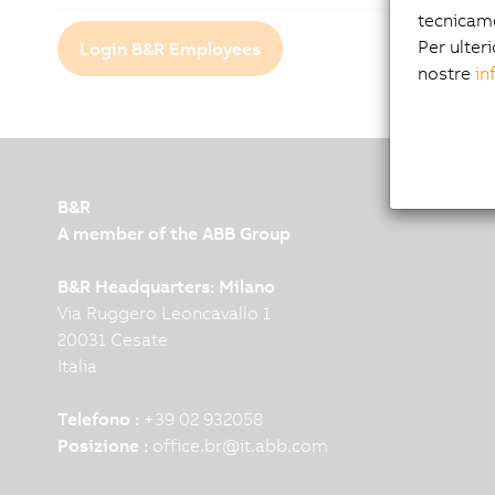
tecnicam
Per ulteri
Login B&R Employees
nostre
in
B&R
A member of the ABB Group
B&R Headquarters: Milano
Via Ruggero Leoncavallo 1
20031 Cesate
Italia
Telefono :
+39 02 932058
Posizione :
office.br
@
it.abb.com