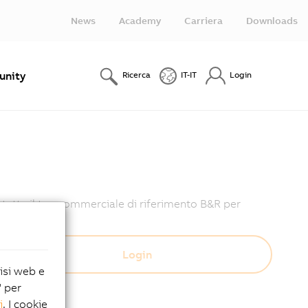
News
Academy
Carriera
Downloads
nity
Ricerca
IT-IT
Login
ntatta il tuo commerciale di riferimento B&R per
lisi web e
" per
i
. I cookie