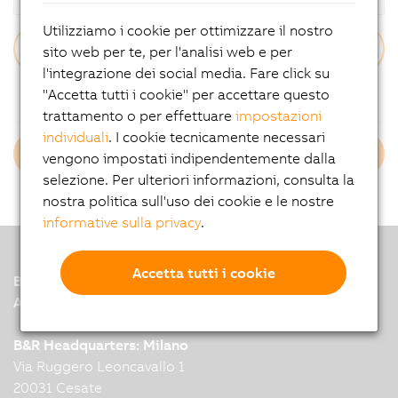
Utilizziamo i cookie per ottimizzare il nostro
sito web per te, per l'analisi web e per
l'integrazione dei social media. Fare click su
Hai dimenticato la password?
"Accetta tutti i cookie" per accettare questo
trattamento o per effettuare
impostazioni
individuali
. I cookie tecnicamente necessari
Login B&R Employees
vengono impostati indipendentemente dalla
selezione. Per ulteriori informazioni, consulta la
nostra politica sull'uso dei cookie e le nostre
informative sulla privacy
.
Accetta tutti i cookie
B&R
A member of the ABB Group
B&R Headquarters: Milano
Via Ruggero Leoncavallo 1
20031 Cesate