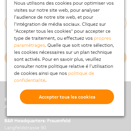
Nous utilisons des cookies pour optimiser vos
Mot de passe
visites sur notre site web, pour analyser
l‘audience de notre site web, et pour
l‘intégration de média sociaux. Cliquez sur
"Accepter tous les cookies" pour accepter ce
Mot de passe oublié ?
type de traitement, ou effectuez vos
propres
paramétrages
. Quelle que soit votre sélection,
les cookies nécessaires sur un plan technique
Login B&R Employees
sont activés. Pour en savoir plus, veuillez
consulter notre politique relative é l‘utilisation
de cookies ainsi que nos
politique de
confidentialité
.
Accepter tous les cookies
B&R
A member of the ABB Group
B&R Headquarters: Frauenfeld
Langfeldstrasse 90