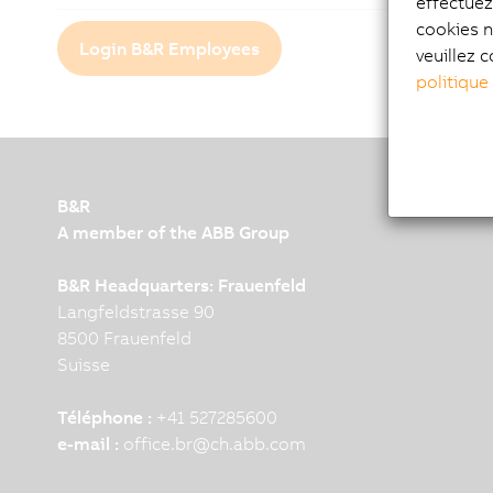
effectue
cookies n
Login B&R Employees
veuillez c
politique
B&R
A member of the ABB Group
B&R Headquarters: Frauenfeld
Langfeldstrasse 90
8500 Frauenfeld
Suisse
Téléphone :
+41 527285600
e-mail :
office.br
@
ch.abb.com