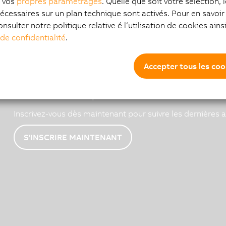
z vos
propres paramétrages
. Quelle que soit votre sélection, 
écessaires sur un plan technique sont activés. Pour en savoir 
onsulter notre politique relative é l‘utilisation de cookies ain
 de confidentialité
.
Accepter tous les coo
Actualités de B&R par email
Inscrivez-vous dès maintenant pour suivre les dernières a
S'INSCRIRE MAINTENANT