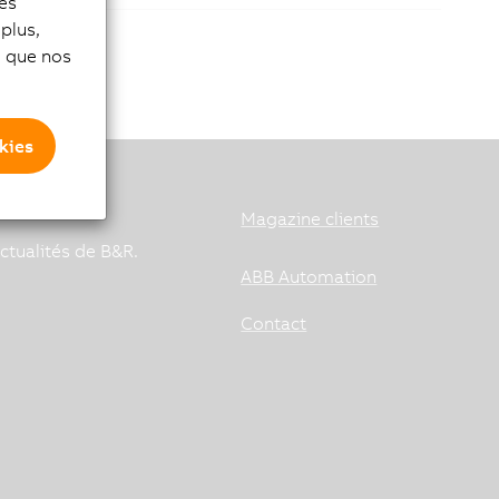
les
plus,
si que nos
kies
Magazine clients
ctualités de B&R.
ABB Automation
Contact