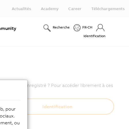
Actualités
Academy
Career
Téléchargements
Recherche
FR-CH
munity
Identification
s pas encore enregistré ? Pour accéder librement à ces
eb, pour
ociaux.
tement, ou