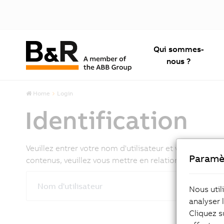
Qui sommes-
nous ?
Home
Login
Identification
Veuillez entrer votre nom d'utilisateur et votre mot d
Paramè
contenus, veuillez vous mettre en relation avec votre
Nom d'utilisateur
Nous util
analyser 
Cliquez s