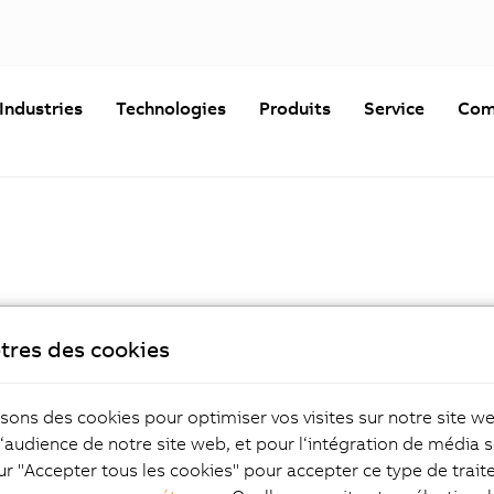
Industries
Technologies
Produits
Service
Com
e passe pour continuer. Vous êtes client de B&R et vous n'ête
tres des cookies
 contact commercial B&R.
Mot de passe
isons des cookies pour optimiser vos visites sur notre site w
l‘audience de notre site web, et pour l‘intégration de média s
Mot de passe oublié ?
ur "Accepter tous les cookies" pour accepter ce type de trai