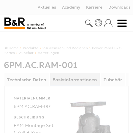
Aktuelles
Academy
Karriere
Downloads
Home
Produkte
Visualisieren und Bedienen
Power Panel T-/C-
Series
Zubehör
Halterungen
6PM.AC.RAM-001
Technische Daten
Basisinformationen
Zubehör
D
MATERIALNUMMER:
6PM.AC.RAM-001
BESCHREIBUNG:
RAM Montage Set
1 Zoll B-Kugel,