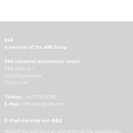
B&R
A member of the ABB Group
B&R Industrial Automation GmbH
B&R Strasse 1
5142 Eggelsberg
Österreich
Telefon :
+43 7748 6586
E-Mail :
office.br
@
abb.com
E-Mail-Service von B&R
Melden Sie sich jetzt an und erfahren Sie Neuigkeiten