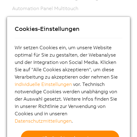
Automation Panel Multitouch
Automation Panel Singletouch
Cookies-Einstellungen
Automation Panel Hygienedesign Edelstahl
Automation Panel Hygienedesign Edelstahl,
Tragarm
Wir setzen Cookies ein, um unsere Website
optimal für Sie zu gestalten, der Webanalyse
Smart Display Link 4
und der Integration von Social Media. Klicken
Mobile Panel 7200
Sie auf "Alle Cookies akzeptieren", um diese
Verarbeitung zu akzeptieren oder nehmen Sie
Mobile Panel 7100
individuelle Einstellungen
vor. Technisch
Power Panel T-/C-Series
notwendige Cookies werden unabhängig von
Tastenmodule
der Auswahl gesetzt. Weitere Infos finden Sie
in unserer Richtlinie zur Verwendung von
PANELWARE
Cookies und in unseren
Panel Designer
Datenschutzmitteilungen
.
Steuerungssysteme