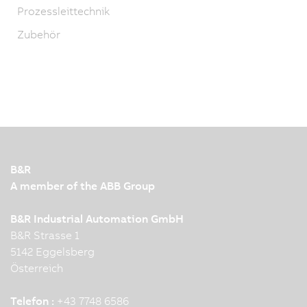
Prozessleittechnik
Zubehör
B&R
A member of the ABB Group
B&R Industrial Automation GmbH
B&R Strasse 1
5142 Eggelsberg
Österreich
Telefon :
+43 7748 6586