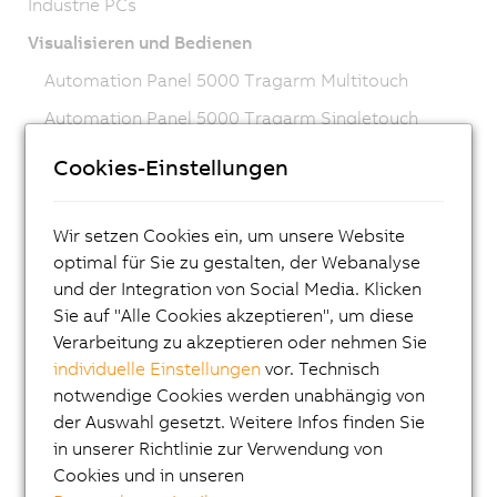
Industrie PCs
Visualisieren und Bedienen
Automation Panel 5000 Tragarm Multitouch
Automation Panel 5000 Tragarm Singletouch
Automation Panel Multitouch
Cookies-Einstellungen
Automation Panel Singletouch
Automation Panel Hygienedesign Edelstahl
Wir setzen Cookies ein, um unsere Website
optimal für Sie zu gestalten, der Webanalyse
Automation Panel Hygienedesign Edelstahl,
und der Integration von Social Media. Klicken
Tragarm
Sie auf "Alle Cookies akzeptieren", um diese
Smart Display Link 4
Verarbeitung zu akzeptieren oder nehmen Sie
individuelle Einstellungen
vor. Technisch
Mobile Panel 7200
notwendige Cookies werden unabhängig von
Mobile Panel 7100
der Auswahl gesetzt. Weitere Infos finden Sie
Power Panel T-/C-Series
in unserer Richtlinie zur Verwendung von
Cookies und in unseren
Tastenmodule