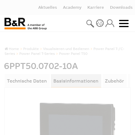
Aktuelles
Academy
Karriere
Downloads
Home
Produkte
Visualisieren und Bedienen
Power Panel T-/C-
Series
Power Panel T-Series
Power Panel T50
6PPT50.0702-10A
Technische Daten
Basisinformationen
Zubehör
D