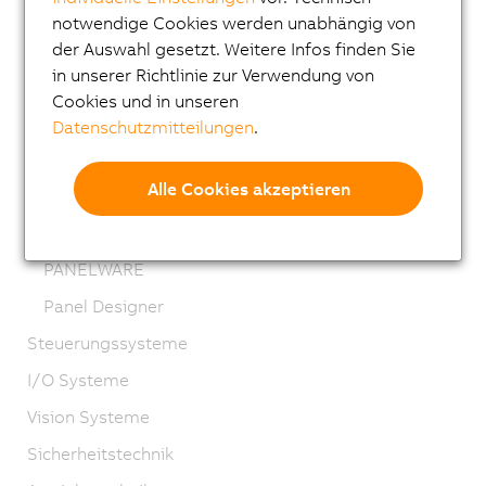
Automation Panel Hygienedesign Edelstahl,
notwendige Cookies werden unabhängig von
Tragarm
der Auswahl gesetzt. Weitere Infos finden Sie
in unserer Richtlinie zur Verwendung von
Smart Display Link 4
Cookies und in unseren
Mobile Panel 7200
Datenschutzmitteilungen
.
Mobile Panel 7100
Alle Cookies akzeptieren
Power Panel T-/C-Series
Tastenmodule
PANELWARE
Panel Designer
Steuerungssysteme
I/O Systeme
Vision Systeme
Sicherheitstechnik