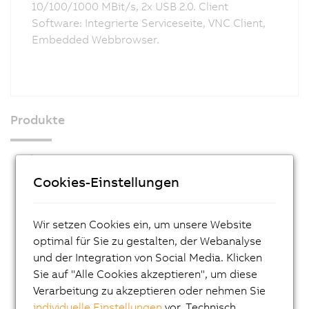
10/100/1000 MBit/s, 2x USB 2.0. Client
Software: Integrierte Serviceseite, VNC Client,
Embedded Webbrowser.
Produkte
Industrie PCs
Cookies-Einstellungen
Visualisieren und Bedienen
Automation Panel 5000 Tragarm Multitouch
Wir setzen Cookies ein, um unsere Website
Automation Panel 5000 Tragarm Singletouch
optimal für Sie zu gestalten, der Webanalyse
Automation Panel Multitouch
und der Integration von Social Media. Klicken
Sie auf "Alle Cookies akzeptieren", um diese
Automation Panel Singletouch
Verarbeitung zu akzeptieren oder nehmen Sie
Automation Panel Hygienedesign Edelstahl
individuelle Einstellungen
vor. Technisch