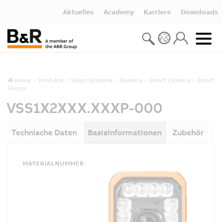
Aktuelles
Academy
Karriere
Downloads
Home
Produkte
Vision Systeme
Kamera
Smart Camera
Smart
Sensor
VSS1X2XXX.XXXP-000
Technische Daten
Basisinformationen
Zubehör
D
MATERIALNUMMER: