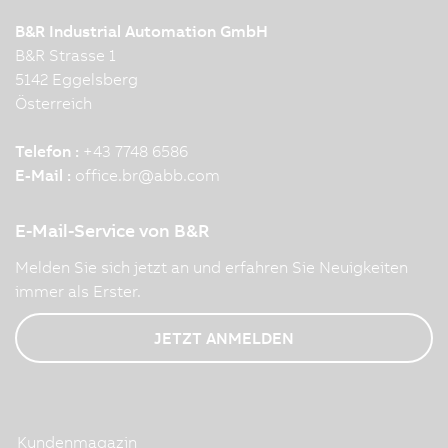
B&R Industrial Automation GmbH
B&R Strasse 1
5142 Eggelsberg
Österreich
Telefon :
+43 7748 6586
E-Mail :
office.br
@
abb.com
E-Mail-Service von B&R
Melden Sie sich jetzt an und erfahren Sie Neuigkeiten
immer als Erster.
JETZT ANMELDEN
Kundenmagazin