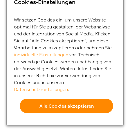
Cookies-Einstellungen
Visualisieren und Bedienen
Steuerungssysteme
Wir setzen Cookies ein, um unsere Website
I/O Systeme
optimal für Sie zu gestalten, der Webanalyse
Vision Systeme
und der Integration von Social Media. Klicken
Sie auf "Alle Cookies akzeptieren", um diese
Kamera
Verarbeitung zu akzeptieren oder nehmen Sie
Smart Camera
individuelle Einstellungen
vor. Technisch
notwendige Cookies werden unabhängig von
Beleuchtung
der Auswahl gesetzt. Weitere Infos finden Sie
Software
in unserer Richtlinie zur Verwendung von
Cookies und in unseren
Zubehör
Datenschutzmitteilungen
.
Applikationen
Sicherheitstechnik
Alle Cookies akzeptieren
Antriebstechnik
Mechatronische Systeme