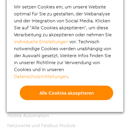
Wir setzen Cookies ein, um unsere Website
Visualisieren und Bedienen
optimal für Sie zu gestalten, der Webanalyse
Steuerungssysteme
und der Integration von Social Media. Klicken
X20 System
Sie auf "Alle Cookies akzeptieren", um diese
Verarbeitung zu akzeptieren oder nehmen Sie
X20 System coated
individuelle Einstellungen
vor. Technisch
X90 mobile Steuerungssystem
notwendige Cookies werden unabhängig von
der Auswahl gesetzt. Weitere Infos finden Sie
I/O Systeme
in unserer Richtlinie zur Verwendung von
Vision Systeme
Cookies und in unseren
Sicherheitstechnik
Datenschutzmitteilungen
.
Antriebstechnik
Alle Cookies akzeptieren
Mechatronische Systeme
Robotics
Mobile Automation
Netzwerke und Feldbus Module