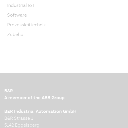
Industrial IoT
Software
Prozessleittechnik
Zubehör
B&R
A member of the ABB Group
B&R Industrial Automation GmbH
B&R Strasse 1
5142 Eggelsberg