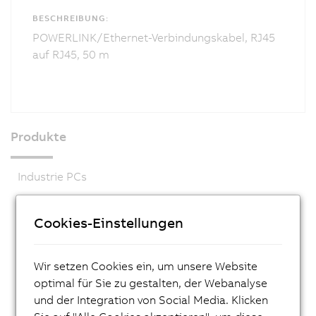
BESCHREIBUNG:
POWERLINK/Ethernet-Verbindungskabel, RJ45
auf RJ45, 50 m
Produkte
Industrie PCs
Visualisieren und Bedienen
Cookies-Einstellungen
Steuerungssysteme
X20 System
Wir setzen Cookies ein, um unsere Website
X20 System coated
optimal für Sie zu gestalten, der Webanalyse
X90 mobile Steuerungssystem
und der Integration von Social Media. Klicken