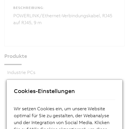
BESCHREIBUNG:
POWERLINK/Ethernet-Verbindungskabel, RJ45
auf RJ45, 9 m
Produkte
Industrie PCs
Visualisieren und Bedienen
Cookies-Einstellungen
Steuerungssysteme
X20 System
Wir setzen Cookies ein, um unsere Website
X20 System coated
optimal für Sie zu gestalten, der Webanalyse
X90 mobile Steuerungssystem
und der Integration von Social Media. Klicken