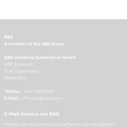
B&R
A member of the ABB Group
B&R Industrial Automation GmbH
B&R Strasse 1
5142 Eggelsberg
Österreich
Telefon :
+43 7748 6586
E-Mail :
office.br
@
abb.com
E-Mail-Service von B&R
Melden Sie sich jetzt an und erfahren Sie Neuigkeiten