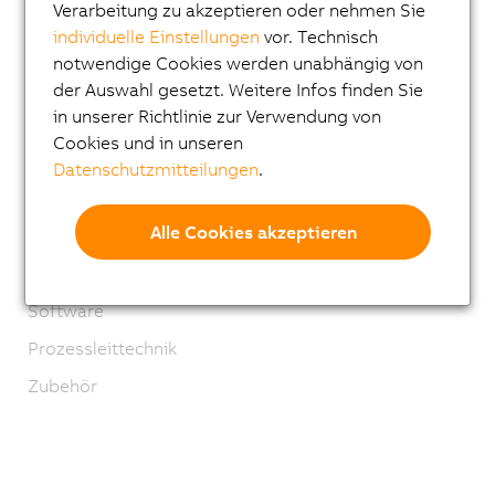
Mechatronische Systeme
Verarbeitung zu akzeptieren oder nehmen Sie
individuelle Einstellungen
vor. Technisch
ACOPOS 6D
notwendige Cookies werden unabhängig von
ACOPOStrak
der Auswahl gesetzt. Weitere Infos finden Sie
in unserer Richtlinie zur Verwendung von
SuperTrak
Cookies und in unseren
Robotics
Datenschutzmitteilungen
.
Mobile Automation
Alle Cookies akzeptieren
Netzwerke und Feldbus Module
Industrial IoT
Software
Prozessleittechnik
Zubehör