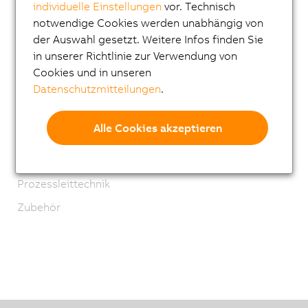
individuelle Einstellungen
vor. Technisch
ACOPOStrak
notwendige Cookies werden unabhängig von
der Auswahl gesetzt. Weitere Infos finden Sie
SuperTrak
in unserer Richtlinie zur Verwendung von
Robotics
Cookies und in unseren
Datenschutzmitteilungen
.
Mobile Automation
Netzwerke und Feldbus Module
Alle Cookies akzeptieren
Industrial IoT
Software
Prozessleittechnik
Zubehör