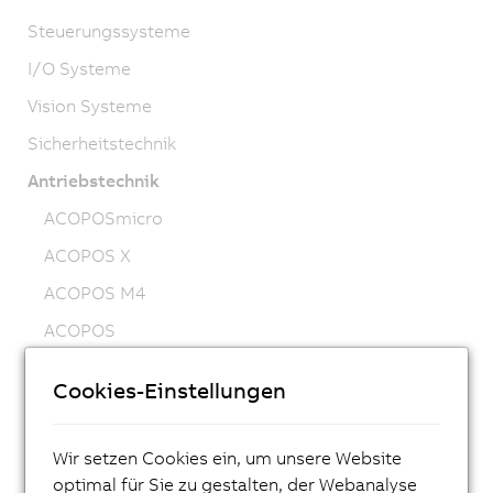
Steuerungssysteme
I/O Systeme
Vision Systeme
Sicherheitstechnik
Antriebstechnik
ACOPOSmicro
ACOPOS X
ACOPOS M4
ACOPOS
ACOPOS P3
Cookies-Einstellungen
ACOPOSmulti
ACOPOSremote
Wir setzen Cookies ein, um unsere Website
ACOPOSmotor
optimal für Sie zu gestalten, der Webanalyse