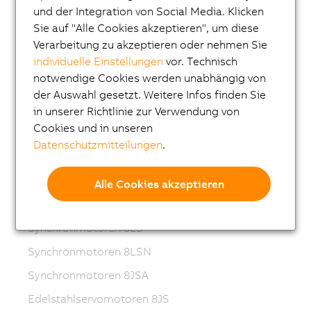
und der Integration von Social Media. Klicken
Frequenzumrichter (VFD)
Sie auf "Alle Cookies akzeptieren", um diese
Synchronmotoren 8LS-4
Verarbeitung zu akzeptieren oder nehmen Sie
individuelle Einstellungen
vor. Technisch
Synchronmotoren 8MS-4
notwendige Cookies werden unabhängig von
ACOPOSmotor Compact
der Auswahl gesetzt. Weitere Infos finden Sie
Servomotoren 8WSA
in unserer Richtlinie zur Verwendung von
Cookies und in unseren
Getriebemotoren 8WSB
Datenschutzmitteilungen
.
Synchronmotoren 8LVA
Getriebemotoren 8LVB
Alle Cookies akzeptieren
Synchronmotoren 8LWA
Synchronmotoren 8LS
Synchronmotoren 8LSN
Synchronmotoren 8JSA
Edelstahlservomotoren 8JS