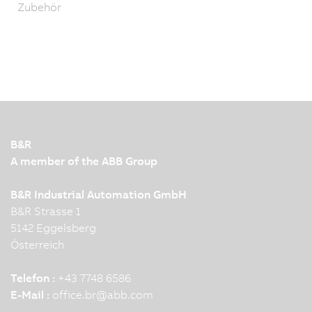
Zubehör
B&R
A member of the ABB Group
B&R Industrial Automation GmbH
B&R Strasse 1
5142 Eggelsberg
Österreich
Telefon :
+43 7748 6586
E-Mail :
office.br
@
abb.com