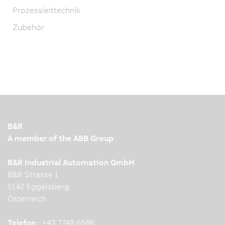
Prozessleittechnik
Zubehör
B&R
A member of the ABB Group
B&R Industrial Automation GmbH
B&R Strasse 1
5142 Eggelsberg
Österreich
Telefon :
+43 7748 6586