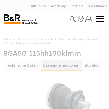
Aktuelles
Academy
Karriere
Downloads
Home
Produkte
Antriebstechnik
Premium Planetengetriebe
8G
Winkelplanetengetriebe 8GA
8GA60-115hh100klmm
Technische Daten
Basisinformationen
Zubehör
D