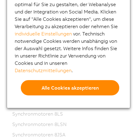
optimal für Sie zu gestalten, der Webanalyse
ACOPOSmotor
und der Integration von Social Media. Klicken
Sie auf "Alle Cookies akzeptieren", um diese
Frequenzumrichter (VFD)
Verarbeitung zu akzeptieren oder nehmen Sie
Synchronmotoren 8LS-4
individuelle Einstellungen
vor. Technisch
notwendige Cookies werden unabhängig von
Synchronmotoren 8MS-4
der Auswahl gesetzt. Weitere Infos finden Sie
ACOPOSmotor Compact
in unserer Richtlinie zur Verwendung von
Servomotoren 8WSA
Cookies und in unseren
Datenschutzmitteilungen
.
Getriebemotoren 8WSB
Synchronmotoren 8LVA
Alle Cookies akzeptieren
Getriebemotoren 8LVB
Synchronmotoren 8LWA
Synchronmotoren 8LS
Synchronmotoren 8LSN
Synchronmotoren 8JSA