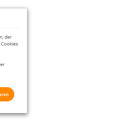
n, der
e Cookies
rer
eren