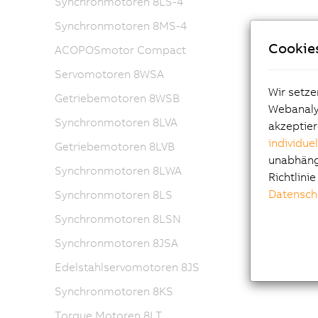
Synchronmotoren 8LS-4
Synchronmotoren 8MS-4
Cookie
ACOPOSmotor Compact
Servomotoren 8WSA
Wir setze
Getriebemotoren 8WSB
Webanalys
Synchronmotoren 8LVA
akzeptier
individue
Getriebemotoren 8LVB
unabhängi
Synchronmotoren 8LWA
Richtlini
Datensch
Synchronmotoren 8LS
Synchronmotoren 8LSN
Synchronmotoren 8JSA
Edelstahlservomotoren 8JS
Synchronmotoren 8KS
Torque Motoren 8LT