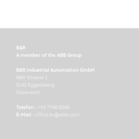
B&R
A member of the ABB Group
B&R Industrial Automation GmbH
B&R Strasse 1
5142 Eggelsberg
Österreich
Telefon :
+43 7748 6586
E-Mail :
office.br
@
abb.com