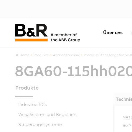
Über uns
Home
Produkte
Antriebstechnik
Premium Planetengetriebe 
8GA60-115hh02
Produkte
Techni
Industrie PCs
Visualisieren und Bedienen
MAT
Steuerungssysteme
8GA