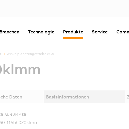
Branchen
Technologie
Produkte
Service
Comm
8G
Winkelplanetengetriebe 8GA
0klmm
sche Daten
Basisinformationen
ERIALNUMMER:
60-115hh020klmm