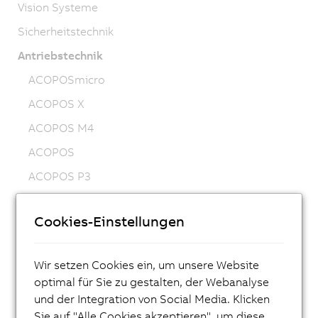
Vision Systeme
Sicherheitstechnik
Antriebstechnik
ACOPOSmicro
ACOPOS X
ACOPOS M4
ACOPOS
ACOPOS P3
ACOPOSmulti
Cookies-Einstellungen
ACOPOSremote
ACOPOSmotor
Wir setzen Cookies ein, um unsere Website
Frequenzumrichter (VFD)
optimal für Sie zu gestalten, der Webanalyse
Synchronmotoren 8LS-4
und der Integration von Social Media. Klicken
Sie auf "Alle Cookies akzeptieren", um diese