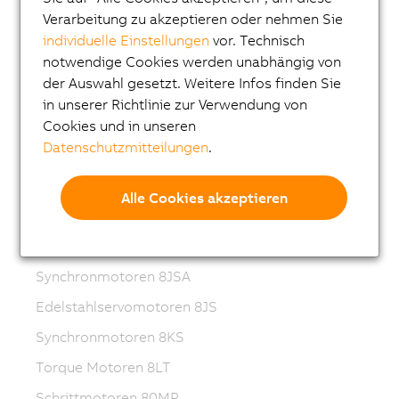
Synchronmotoren 8MS-4
Verarbeitung zu akzeptieren oder nehmen Sie
ACOPOSmotor Compact
individuelle Einstellungen
vor. Technisch
notwendige Cookies werden unabhängig von
Servomotoren 8WSA
der Auswahl gesetzt. Weitere Infos finden Sie
Getriebemotoren 8WSB
in unserer Richtlinie zur Verwendung von
Synchronmotoren 8LVA
Cookies und in unseren
Datenschutzmitteilungen
.
Getriebemotoren 8LVB
Synchronmotoren 8LWA
Alle Cookies akzeptieren
Synchronmotoren 8LS
Synchronmotoren 8LSN
Synchronmotoren 8JSA
Edelstahlservomotoren 8JS
Synchronmotoren 8KS
Torque Motoren 8LT
Schrittmotoren 80MP