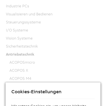
Industrie PCs
Visualisieren und Bedienen
Steuerungssysteme
I/O Systeme
Vision Systeme
Sicherheitstechnik
Antriebstechnik
ACOPOSmicro
ACOPOS X
ACOPOS M4
ACOPOS
Cookies-Einstellungen
ACOPOS P3
ACOPOSmulti