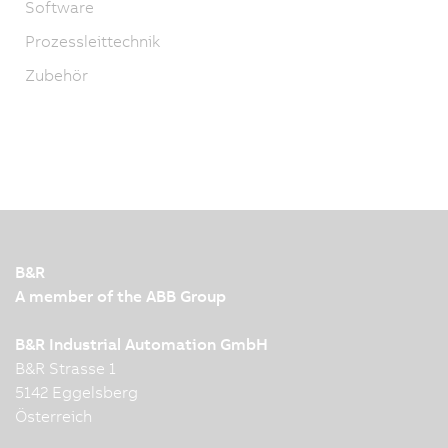
Software
Prozessleittechnik
Zubehör
B&R
A member of the ABB Group
B&R Industrial Automation GmbH
B&R Strasse 1
5142 Eggelsberg
Österreich