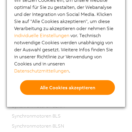
Wir setzen Cookies ein, um unsere Website
ACOPOSremote
optimal für Sie zu gestalten, der Webanalyse
und der Integration von Social Media. Klicken
ACOPOSmotor
Sie auf "Alle Cookies akzeptieren", um diese
Frequenzumrichter (VFD)
Verarbeitung zu akzeptieren oder nehmen Sie
individuelle Einstellungen
vor. Technisch
Synchronmotoren 8LS-4
notwendige Cookies werden unabhängig von
Synchronmotoren 8MS-4
der Auswahl gesetzt. Weitere Infos finden Sie
ACOPOSmotor Compact
in unserer Richtlinie zur Verwendung von
Cookies und in unseren
Servomotoren 8WSA
Datenschutzmitteilungen
.
Getriebemotoren 8WSB
Synchronmotoren 8LVA
Alle Cookies akzeptieren
Getriebemotoren 8LVB
Synchronmotoren 8LWA
Synchronmotoren 8LS
Synchronmotoren 8LSN