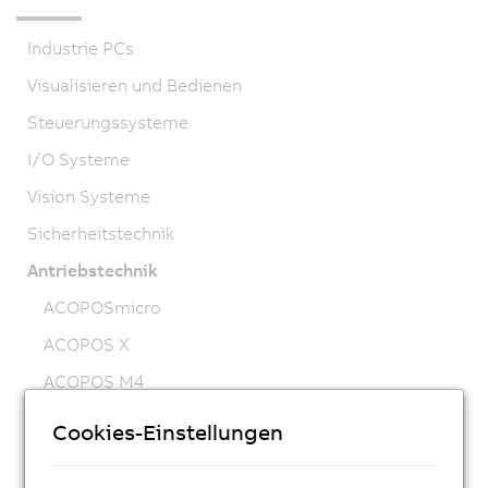
Industrie PCs
Visualisieren und Bedienen
Steuerungssysteme
I/O Systeme
Vision Systeme
Sicherheitstechnik
Antriebstechnik
ACOPOSmicro
ACOPOS X
ACOPOS M4
ACOPOS
Cookies-Einstellungen
ACOPOS P3