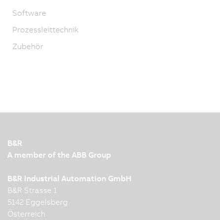
Software
Prozessleittechnik
Zubehör
B&R
A member of the ABB Group
B&R Industrial Automation GmbH
B&R Strasse 1
5142 Eggelsberg
Österreich