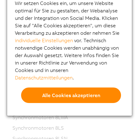
ACOPOSmulti
Wir setzen Cookies ein, um unsere Website
optimal für Sie zu gestalten, der Webanalyse
ACOPOSremote
und der Integration von Social Media. Klicken
ACOPOSmotor
Sie auf "Alle Cookies akzeptieren", um diese
Verarbeitung zu akzeptieren oder nehmen Sie
Frequenzumrichter (VFD)
individuelle Einstellungen
vor. Technisch
Synchronmotoren 8LS-4
notwendige Cookies werden unabhängig von
Synchronmotoren 8MS-4
der Auswahl gesetzt. Weitere Infos finden Sie
in unserer Richtlinie zur Verwendung von
ACOPOSmotor Compact
Cookies und in unseren
Servomotoren 8WSA
Datenschutzmitteilungen
.
Getriebemotoren 8WSB
Alle Cookies akzeptieren
Synchronmotoren 8LVA
Getriebemotoren 8LVB
Synchronmotoren 8LWA
Synchronmotoren 8LS
Synchronmotoren 8LSN