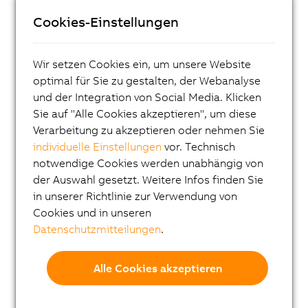
Cookies-Einstellungen
ACOPOS X
ACOPOS M4
Wir setzen Cookies ein, um unsere Website
ACOPOS
optimal für Sie zu gestalten, der Webanalyse
ACOPOS P3
und der Integration von Social Media. Klicken
Sie auf "Alle Cookies akzeptieren", um diese
ACOPOSmulti
Verarbeitung zu akzeptieren oder nehmen Sie
ACOPOSremote
individuelle Einstellungen
vor. Technisch
notwendige Cookies werden unabhängig von
ACOPOSmotor
der Auswahl gesetzt. Weitere Infos finden Sie
Frequenzumrichter (VFD)
in unserer Richtlinie zur Verwendung von
Synchronmotoren 8LS-4
Cookies und in unseren
Datenschutzmitteilungen
.
Synchronmotoren 8MS-4
ACOPOSmotor Compact
Alle Cookies akzeptieren
Servomotoren 8WSA
Getriebemotoren 8WSB