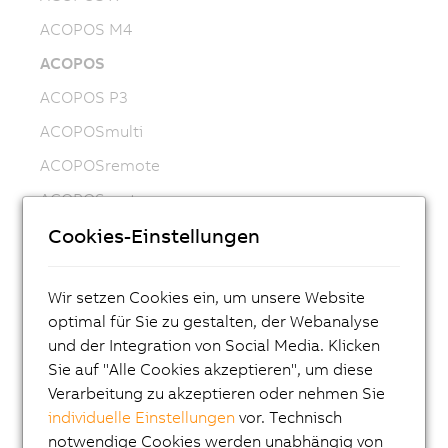
ACOPOS M4
ACOPOS
ACOPOS P3
ACOPOSmulti
ACOPOSremote
ACOPOSmotor
Frequenzumrichter (VFD)
Cookies-Einstellungen
Synchronmotoren 8LS-4
Wir setzen Cookies ein, um unsere Website
Synchronmotoren 8MS-4
optimal für Sie zu gestalten, der Webanalyse
ACOPOSmotor Compact
und der Integration von Social Media. Klicken
Servomotoren 8WSA
Sie auf "Alle Cookies akzeptieren", um diese
Verarbeitung zu akzeptieren oder nehmen Sie
Getriebemotoren 8WSB
individuelle Einstellungen
vor. Technisch
Synchronmotoren 8LVA
notwendige Cookies werden unabhängig von