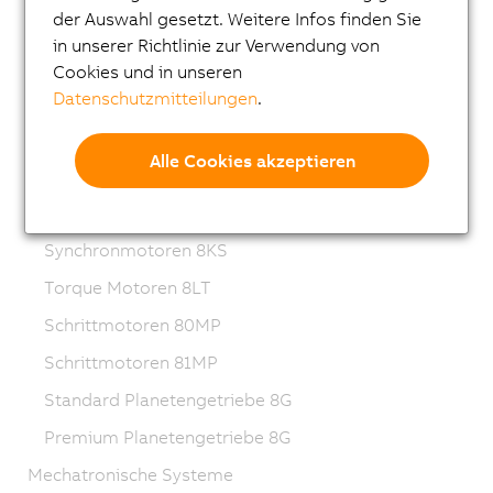
der Auswahl gesetzt. Weitere Infos finden Sie
Getriebemotoren 8LVB
in unserer Richtlinie zur Verwendung von
Synchronmotoren 8LWA
Cookies und in unseren
Datenschutzmitteilungen
.
Synchronmotoren 8LS
Synchronmotoren 8LSN
Alle Cookies akzeptieren
Synchronmotoren 8JSA
Edelstahlservomotoren 8JS
Synchronmotoren 8KS
Torque Motoren 8LT
Schrittmotoren 80MP
Schrittmotoren 81MP
Standard Planetengetriebe 8G
Premium Planetengetriebe 8G
Mechatronische Systeme