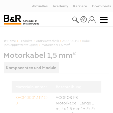
Aktuelles
Academy
Karriere
Downloads
Home
Produkte
Antriebstechnik
ACOPOS P3
Kabel
(schleppkettentauglich)
Motorkabel 1,5 mm²
Motorkabel 1,5 mm²
Komponenten und Module
Materialnummer
Beschreibung
8ECM0001.1111C-
ACOPOS P3
0
Motorkabel, Länge 1
m, 4x 1,5 mm² + 2x 2x