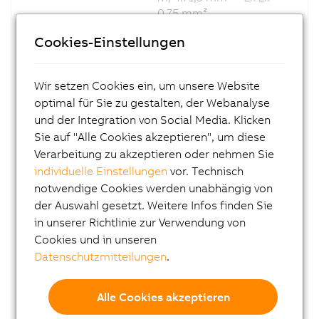
0,75 mm²,
Motorstecker
Cookies-Einstellungen
SpeedTec 8-polig
female Größe 1,
schleppkettentauglich
Wir setzen Cookies ein, um unsere Website
optimal für Sie zu gestalten, der Webanalyse
8ECM0030.1111C-
ACOPOS P3
0
Motorkabel, Länge 30
und der Integration von Social Media. Klicken
m, 4x 1,5 mm² + 2x 2x
Sie auf "Alle Cookies akzeptieren", um diese
0,75 mm²,
Verarbeitung zu akzeptieren oder nehmen Sie
Motorstecker
individuelle Einstellungen
vor. Technisch
SpeedTec 8-polig
notwendige Cookies werden unabhängig von
female Größe 1,
der Auswahl gesetzt. Weitere Infos finden Sie
schleppkettentauglich
in unserer Richtlinie zur Verwendung von
Cookies und in unseren
8ECM0035.1111C-
ACOPOS P3
Datenschutzmitteilungen
.
0
Motorkabel, Länge 35
m, 4x 1,5 mm² + 2x 2x
0,75 mm²,
Alle Cookies akzeptieren
Motorstecker
SpeedTec 8-polig