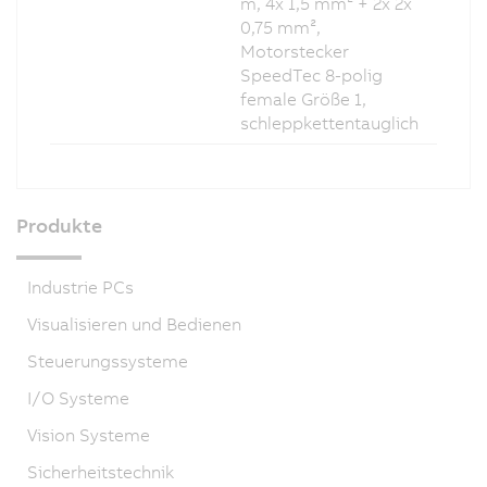
m, 4x 1,5 mm² + 2x 2x
0,75 mm²,
Motorstecker
SpeedTec 8-polig
female Größe 1,
schleppkettentauglich
Produkte
Industrie PCs
Visualisieren und Bedienen
Steuerungssysteme
I/O Systeme
Vision Systeme
Sicherheitstechnik