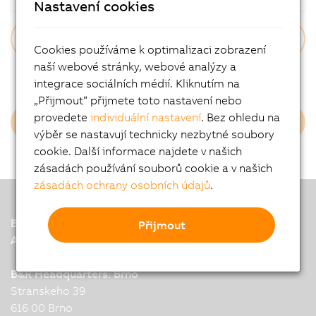
Nastavení cookies
Cookies používáme k optimalizaci zobrazení
naší webové stránky, webové analýzy a
Zapomněli jste heslo?
integrace sociálních médií. Kliknutím na
„Přijmout“ přijmete toto nastavení nebo
provedete
individuální nastavení
. Bez ohledu na
Login B&R Employees
výběr se nastavují technicky nezbytné soubory
cookie. Další informace najdete v našich
zásadách používání souborů cookie a v našich
zásadách ochrany osobních údajů
.
B&R
Přijmout
A member of the ABB Group
B&R Headquarters: Brno
Stranskeho 39
616 00 Brno