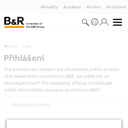
Aktuality
Academy
Kariéra
Ke stažení
Home
Login
Přihlášení
Pro pokračování zadejte své uživatelské jméno a heslo.
Jste zákazníkem společnosti B&R, ale ještě jste se
nezaregistrovali? Pro bezplatný přístup kontaktujte
svého obchodního zástupce společnosti B&R!
Uživatelské jméno
Heslo